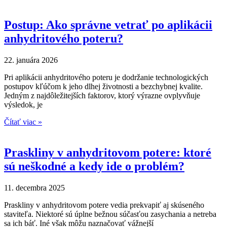
Postup: Ako správne vetrať po aplikácii
anhydritového poteru?
22. januára 2026
Pri aplikácii anhydritového poteru je dodržanie technologických
postupov kľúčom k jeho dlhej životnosti a bezchybnej kvalite.
Jedným z najdôležitejších faktorov, ktorý výrazne ovplyvňuje
výsledok, je
Čítať viac »
Praskliny v anhydritovom potere: ktoré
sú neškodné a kedy ide o problém?
11. decembra 2025
Praskliny v anhydritovom potere vedia prekvapiť aj skúseného
staviteľa. Niektoré sú úplne bežnou súčasťou zasychania a netreba
sa ich báť. Iné však môžu naznačovať vážnejší