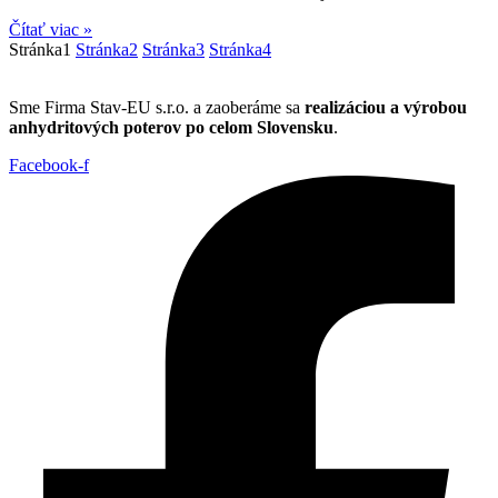
Čítať viac »
Stránka
1
Stránka
2
Stránka
3
Stránka
4
Sme Firma Stav-EU s.r.o. a zaoberáme sa
realizáciou a výrobou
anhydritových poterov po celom Slovensku
.
Facebook-f