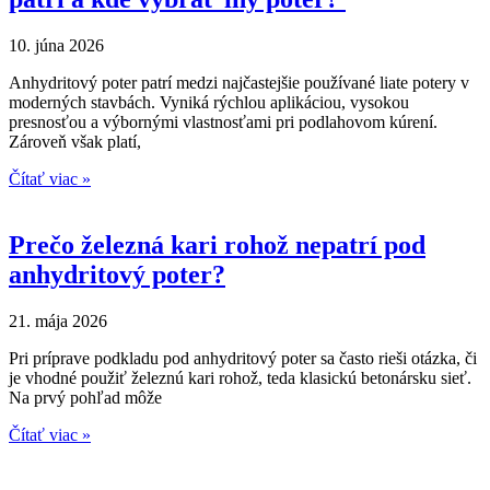
10. júna 2026
Anhydritový poter patrí medzi najčastejšie používané liate potery v
moderných stavbách. Vyniká rýchlou aplikáciou, vysokou
presnosťou a výbornými vlastnosťami pri podlahovom kúrení.
Zároveň však platí,
Čítať viac »
Prečo železná kari rohož nepatrí pod
anhydritový poter?
21. mája 2026
Pri príprave podkladu pod anhydritový poter sa často rieši otázka, či
je vhodné použiť železnú kari rohož, teda klasickú betonársku sieť.
Na prvý pohľad môže
Čítať viac »